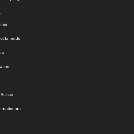
x
omie
 et la mode
ure
ation
 Suisse
ernationaux