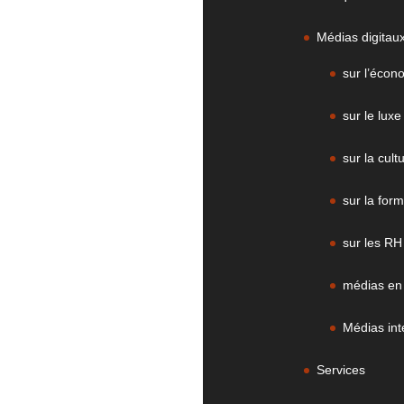
Médias digitau
sur l’écon
sur le luxe
sur la cult
sur la form
sur les RH
médias en
Médias int
Services