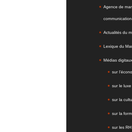
Agence de mark
communication 
Actualités du m
Lexique du Mark
Médias digitau
sur l’écon
sur le luxe
sur la cult
sur la form
sur les RH