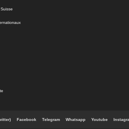
 Suisse
ernationaux
te
witter)
Facebook
Telegram
Whatsapp
Youtube
Instagr