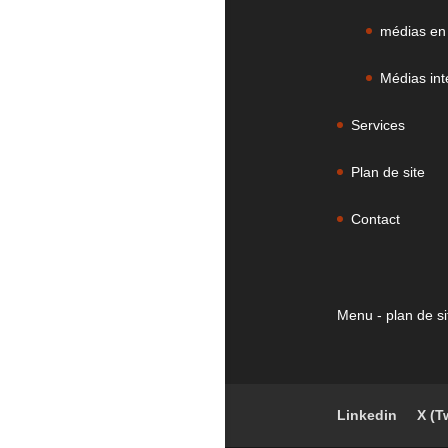
médias en
Médias int
Services
Plan de site
Contact
Menu - plan de si
Linkedin
X (T