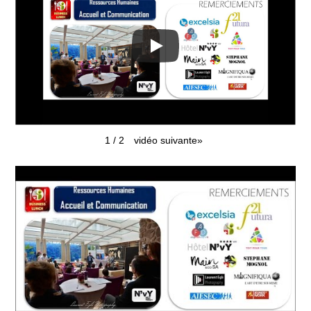
vidéo suivante
»
1
/
2