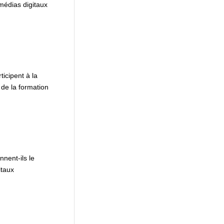
médias digitaux
icipent à la
de la formation
nent-ils le
itaux