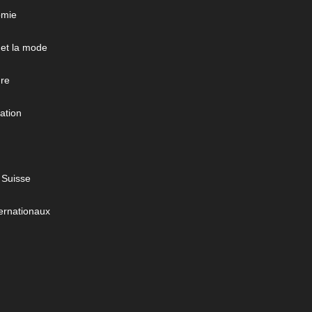
omie
 et la mode
ure
ation
 Suisse
ernationaux