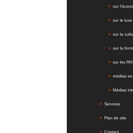
sur l’écon
sur le luxe
sur la cult
sur la form
sur les RH
médias en
Médias int
Services
Plan de site
Contact