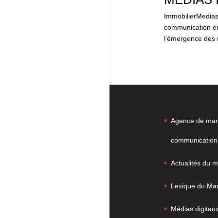
ImmobilierMedias 
communication en
l’émergence des m
Agence de mark
communication 
Actualités du m
Lexique du Mark
Médias digitau