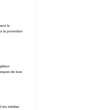
sent la
ns la promotion
gitaux
arques de luxe
t les médias