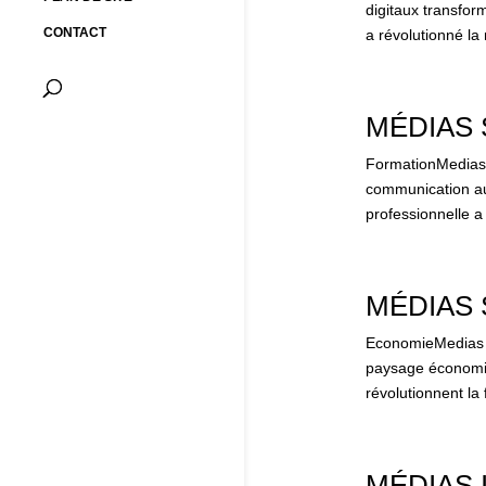
digitaux transfo
CONTACT
a révolutionné l
MÉDIAS 
FormationMedias d
communication au
professionnelle 
MÉDIAS 
EconomieMedias d
paysage économiq
révolutionnent la 
MÉDIAS 